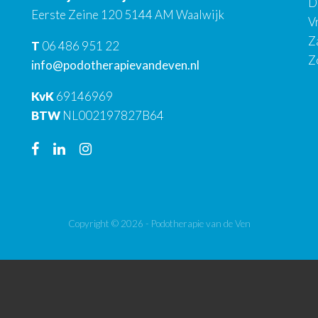
D
Eerste Zeine 120 5144 AM Waalwijk
V
Z
T
06 486 951 22
Z
info@podotherapievandeven.nl
KvK
69146969
BTW
NL002197827B64
Copyright © 2026 - Podotherapie van de Ven