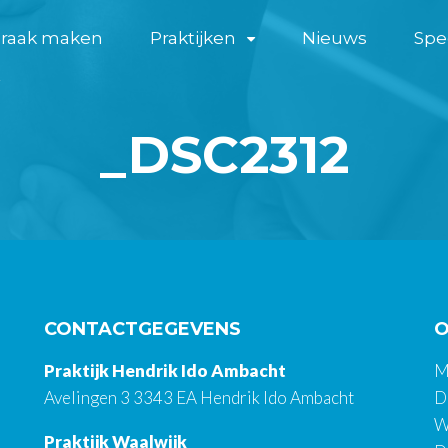
praak maken
Praktijken
Nieuws
Spe
_DSC2312
CONTACTGEGEVENS
O
Praktijk Hendrik Ido Ambacht
M
Avelingen 3 3343 EA Hendrik Ido Ambacht
D
W
Praktijk Waalwijk